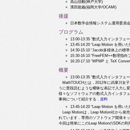
高山信毅(神戸大学)
濱田龍義(福岡大学/OCAMI)
後援
日本数学会情報システム運用委員
プログラム
13:00-13:35 “数式入力イン
13:45-14:20 “Leap Moti
14:30-15:10 “Jacobi多
15:30-16:10 “FreeFEM+
16:20-17:10 “WPMP と TeX Con
概要
13:00-13:35 “数式入力イン
MathTOUCHとは，2012年に武庫
うに普段読むような曖昧な表記で入力し変換
様々なソフトウェアの数式入力インタフェ
事例について紹介する．
資料
13:45-14:20 “Leap Moti
Leap Motionは，Leap Moti
れています．専用のソフトウェア開発キット 
今回は簡単にこのLeap MotionのS