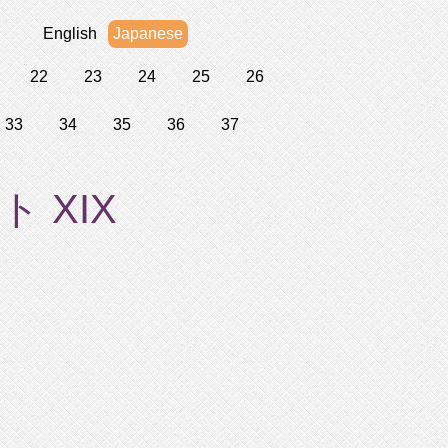
English
Japanese
22
23
24
25
26
33
34
35
36
37
 XIX