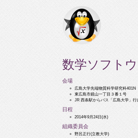
数学ソフトウ
会場
広島大学先端物質科学研究科401N
東広島市鏡山一丁目３番１号
JR 西条駅からバス「広島大学」行に
日程
2014年9月24日(水)
組織委員会
野呂正行(立教大学)