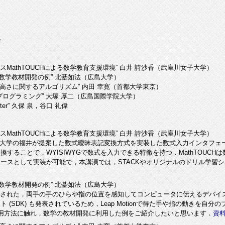
会
タフェースMathTOUCHによる数学教育支援環境” 白井 詩沙香（武庫川女子大学）
on を用いた数学教材開発の例” 北䑓如法（広島大学）
様体上の標準高さに関するアルゴリズム” 内田 幸寛（首都大学東京）
+数理指向プログラミング” 大塚 厚二（広島国際学院大学）
verter” 久保 泉，谷口 礼偉
タフェースMathTOUCHによる数学教育支援環境” 白井 詩沙香（武庫川女子大学）
川女子大学の福井が提案した数式曖昧表記変換方式を実装した数式入力インタフ
することで，WYISIWYGで数式を入力できる特徴を持つ．MathTOUC
ースとして実装が可能で，本講演では，STACKやオリジナルのドリル学習
on を用いた数学教材開発の例” 北䑓如法（広島大学）
on社から発売された，両手の手のひらや指の位置を感知してコンピュータに伝えるデバイス
(SDK) も発表されているため，Leap Motionで得た手や指の動きを自
DKの利用方法に触れ，数学の教材開発に利用した例をご紹介したいと思います．
資