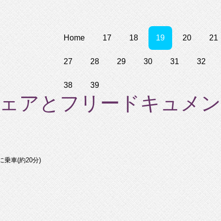
Home
17
18
19
20
21
27
28
29
30
31
32
38
39
ェアとフリードキュメント
乗車(約20分)